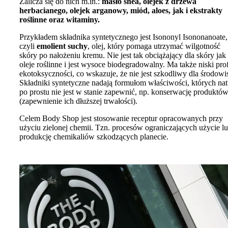
Zalicza się do nich m.in.:
masło shea, olejek z drzewa
herbacianego, olejek arganowy, miód, aloes, jak i ekstrakty
roślinne oraz witaminy.
Przykładem składnika syntetycznego jest Isononyl Isononanoate,
czyli
emolient suchy
, olej, który pomaga utrzymać wilgotność
skóry po nałożeniu kremu. Nie jest tak obciążający dla skóry jak
oleje roślinne i jest wysoce biodegradowalny. Ma także niski prof
ekotoksyczności, co wskazuje, że ​​nie jest szkodliwy dla środowi
Składniki syntetyczne nadają formułom właściwości, których nat
po prostu nie jest w stanie zapewnić, np. konserwację produktó
(zapewnienie ich dłuższej trwałości).
Celem Body Shop jest stosowanie receptur opracowanych przy
użyciu zielonej chemii. Tzn. procesów ograniczających użycie l
produkcję chemikaliów szkodzących planecie.