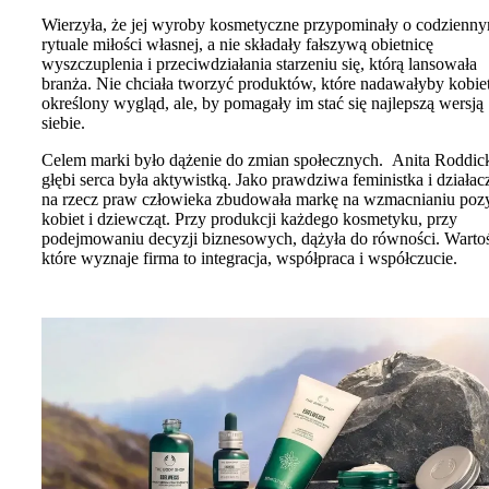
Wierzyła, że ​​jej wyroby kosmetyczne przypominały o codzienn
rytuale miłości własnej, a nie składały fałszywą obietnicę
wyszczuplenia i przeciwdziałania starzeniu się, którą lansowała
branża. Nie chciała tworzyć produktów, które nadawałyby kobi
określony wygląd, ale, by pomagały im stać się najlepszą wersją
siebie.
Celem marki było dążenie do zmian społecznych. Anita Roddic
głębi serca była aktywistką. Jako prawdziwa feministka i działac
na rzecz praw człowieka zbudowała markę na wzmacnianiu pozy
kobiet i dziewcząt. Przy produkcji każdego kosmetyku, przy
podejmowaniu decyzji biznesowych, dążyła do równości. Wartoś
które wyznaje firma to integracja, współpraca i współczucie.