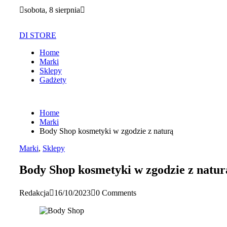
Skip
sobota, 8 sierpnia
to
content
DI STORE
Home
Marki
Sklepy
Gadżety
Home
Marki
Body Shop kosmetyki w zgodzie z naturą
Marki
,
Sklepy
Body Shop kosmetyki w zgodzie z natur
Redakcja
16/10/2023
0 Comments