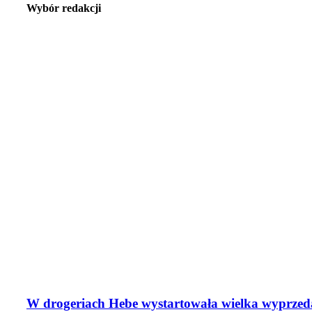
Wybór redakcji
W drogeriach Hebe wystartowała wielka wyprzed