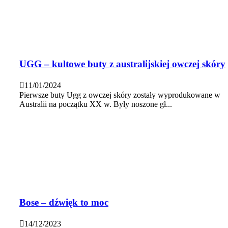
UGG – kultowe buty z australijskiej owczej skóry
11/01/2024
Pierwsze buty Ugg z owczej skóry zostały wyprodukowane w
Australii na początku XX w. Były noszone gł...
Bose – dźwięk to moc
14/12/2023