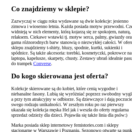
Co znajdziemy w sklepie?
Zazwyczaj w ciągu roku wydawane są dwie kolekcje: jesienno
zimowa i wiosenno letnia. Każda posiada motyw przewodni. Cz
widnieją w nich elementy, którą kojarzą się ze spokojem, naturą,
relaksem. Ciekawe wstawki tj. motyw serca, palmy, gwiazdy ora
gama różnorodnych barw stanowią o niezwykłej całości. W ofer
sklepu znajdziemy t-shirty, bluzy, spodnie, kurtki, sukienki i
spódnice. Są także akcesoria: torebki, kosmetyczki, pokrowce na
laptopa, kapelusze, skarpety, chusty. Zestawy ubrań idealnie pas
do trampek
Converse
.
Do kogo skierowana jest oferta?
Kolekcje skierowane są do kobiet, które cenią wygodne i
niebanalne fasony. Lubią się wyróżniać poprzez swobodny wyg
a przy tym atrakcyjny w odbiorze. Są dziewczęce i dają poczuci
swego rodzaju unikalności. W zeszłym roku po raz pierwszy
ukazała się kolekcja męska Hel jak i weszła do oferty regularna
sprzedaż odzieży dla dzieci. Pojawiła się także linia dla psów:)
Marka posiada sklep internetowy femistories.com i sklepy
stacjonarne w Warszawie i Poznaniu. Sezonowo otwarte są punk