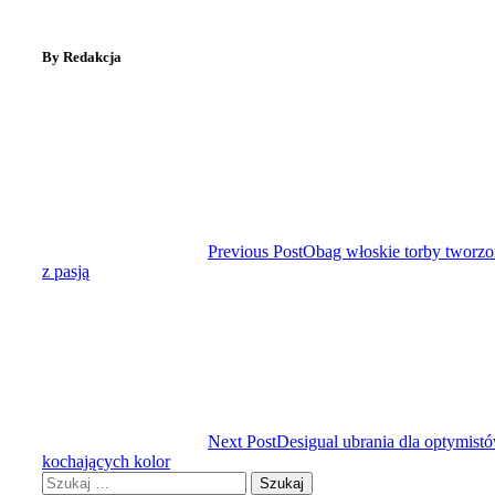
By Redakcja
Previous Post
Obag włoskie torby tworz
z pasją
Next Post
Desigual ubrania dla optymist
kochających kolor
Szukaj: