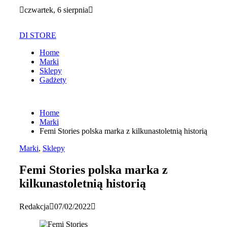
Skip
czwartek, 6 sierpnia
to
content
DI STORE
Home
Marki
Sklepy
Gadżety
Home
Marki
Femi Stories polska marka z kilkunastoletnią historią
Marki
,
Sklepy
Femi Stories polska marka z
kilkunastoletnią historią
Redakcja
07/02/2022