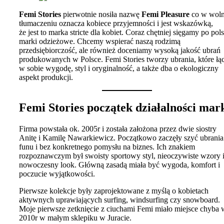
Femi Stories
pierwotnie nosiła nazwę
Femi Pleasure
co w wol
tłumaczeniu oznacza kobiece przyjemności i jest wskazówką,
że jest to marka stricte dla kobiet. Coraz chętniej sięgamy po pol
marki odzieżowe. Chcemy wspierać naszą rodzimą
przedsiębiorczość, ale również doceniamy wysoką jakość ubrań
produkowanych w Polsce. Femi Stories tworzy ubrania, które łą
w sobie wygodę, styl i oryginalność, a także dba o ekologiczny
aspekt produkcji.
Femi Stories początek działalności mar
Firma powstała ok. 2005r i została założona przez dwie siostry
Anitę i Kamilę Nawarkiewicz. Początkowo zaczęły szyć ubrania
funu i bez konkretnego pomysłu na biznes. Ich znakiem
rozpoznawczym był swoisty sportowy styl, nieoczywiste wzory 
nowoczesny look. Główną zasadą miała być wygoda, komfort i
poczucie wyjątkowości.
Pierwsze kolekcje były zaprojektowane z myślą o kobietach
aktywnych uprawiających surfing, windsurfing czy snowboard.
Moje pierwsze zetknięcie z ciuchami Femi miało miejsce chyba 
2010r w małym sklepiku w Juracie.