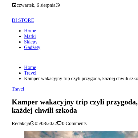
Skip
czwartek, 6 sierpnia
to
content
DI STORE
Home
Marki
Sklepy
Gadżety
Home
Travel
Kamper wakacyjny trip czyli przygoda, każdej chwili szk
Travel
Kamper wakacyjny trip czyli przygoda,
każdej chwili szkoda
Redakcja
05/08/2022
0 Comments