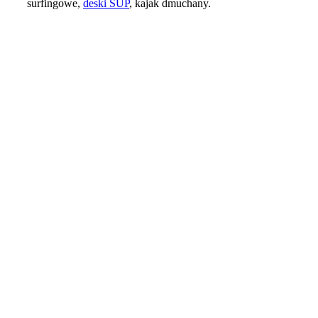
surfingowe,
deski SUP
, kajak dmuchany.