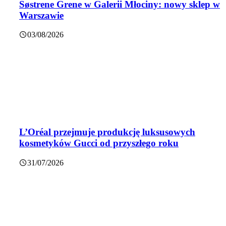
Søstrene Grene w Galerii Młociny: nowy sklep w
Warszawie
03/08/2026
L’Oréal przejmuje produkcję luksusowych
kosmetyków Gucci od przyszłego roku
31/07/2026