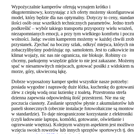
Wypożyczalnie kamperów oferują wynajem krótko i
długoterminowy, korzystając z ich oferty możemy skonfigurowa
model, który będzie dla nas optymalny. Dotyczy to ceny, standar
ilości osób oraz wszelkich technicznych parametrów. Jedno trze
podkreślić – wybór takiego transportu przysporzy wielu wrażeń,
niezapomnianych emocji, a przy tym wielkiego komfortu i poczu
wolności. Jadąc swoim kamperem możemy w każdej chwili zrob
przystanek. Zjechać na boczny szlak, odkryć miejsca, których ni
zobaczylibyśmy podróżując np. samolotem. Jest to całkowicie in
klimat wojaży, nic nas nie ogranicza, nie blokuje. Robimy co
chcemy, parkujemy wszędzie gdzie to nie jest zakazane. Możem
spać w niesamowitych miejscach, gotować posiłki z widokiem n
morze, góry, ukwieconą łąkę.
Dobrze wyposażony kamper spełni wszystkie nasze potrzeby:
posiada wygodne i naprawdę duże łóżka, kuchenkę do gotowani
zlew z ciepłą wodą oraz łazienkę z toaletą. Przestronna strefa
dzienna zapewnia odpowiednią ilość przestrzeni. Nie ma się
poczucia ciasnoty. Zasilanie sprzętów płynie z akumulatorów lub
paneli słonecznych (obecnie instalacje fotowoltaiczne są monto
w standardzie). To daje nieograniczone korzystanie z elektroniki
(czyli ładowanie laptopa, komórki, gotowanie, oświetlanie i
ogrzewanie wnętrza). Kolejnym ważnym aspektem jest możliwo
wzięcia swoich rowerów lub innych sprzętów sportowych tj. des