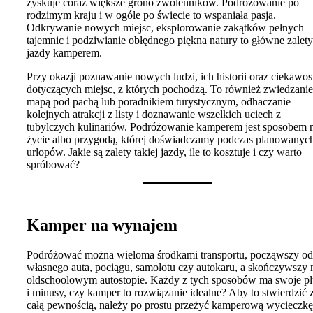
zyskuje coraz większe grono zwolenników. Podróżowanie po
rodzimym kraju i w ogóle po świecie to wspaniała pasja.
Odkrywanie nowych miejsc, eksplorowanie zakątków pełnych
tajemnic i podziwianie obłędnego piękna natury to główne zalety
jazdy kamperem.
Przy okazji poznawanie nowych ludzi, ich historii oraz ciekawos
dotyczących miejsc, z których pochodzą. To również zwiedzanie
mapą pod pachą lub poradnikiem turystycznym, odhaczanie
kolejnych atrakcji z listy i doznawanie wszelkich uciech z
tubylczych kulinariów. Podróżowanie kamperem jest sposobem 
życie albo przygodą, której doświadczamy podczas planowanyc
urlopów. Jakie są zalety takiej jazdy, ile to kosztuje i czy warto
spróbować?
Kamper na wynajem
Podróżować można wieloma środkami transportu, począwszy od
własnego auta, pociągu, samolotu czy autokaru, a skończywszy 
oldschoolowym autostopie. Każdy z tych sposobów ma swoje p
i minusy, czy kamper to rozwiązanie idealne? Aby to stwierdzić 
całą pewnością, należy po prostu przeżyć kamperową wycieczkę