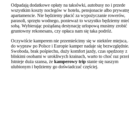
Odpadają dodatkowe opłaty na taksówki, autobusy no i przede
wszystkim koszty noclegów w hotelu, pensjonacie albo prywat
apartamencie. Nie będziemy płacić za wypożyczanie rowerów,
parasoli, sprzętu wodnego, ponieważ to wszystko będziemy mieć
sobą. Wybierając pożądaną destynację urlopową musimy zrobić
gruntowny rekonesans, czy opłaca nam się taka podróż.
Oczywiście kamperem nie przemieścimy się w niektóre miejsca, 
do wypraw po Polsce i Europie kamper nadaje się bezwzględnie
Swoboda, brak pośpiechu, duży komfort jazdy, czas spędzony z
bliskimi osobami w urokliwych krainach, warto to choć raz prze
Istnieje duża szansa, że
kamperowy trip
stanie się naszym
ulubionym i będziemy go doświadczać częściej.