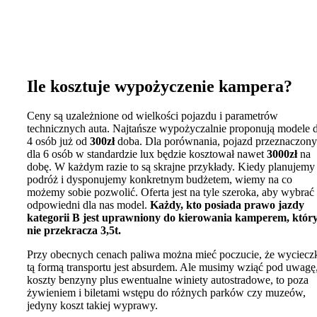
Ile kosztuje wypożyczenie kampera?
Ceny są uzależnione od wielkości pojazdu i parametrów
technicznych auta. Najtańsze wypożyczalnie proponują modele d
4 osób już od
300zł
doba. Dla porównania, pojazd przeznaczony
dla 6 osób w standardzie lux będzie kosztował nawet
3000zł
na
dobę. W każdym razie to są skrajne przykłady. Kiedy planujemy
podróż i dysponujemy konkretnym budżetem, wiemy na co
możemy sobie pozwolić. Oferta jest na tyle szeroka, aby wybrać
odpowiedni dla nas model.
Każdy, kto posiada prawo jazdy
kategorii B jest uprawniony do kierowania kamperem, któr
nie przekracza 3,5t.
Przy obecnych cenach paliwa można mieć poczucie, że wyciecz
tą formą transportu jest absurdem. Ale musimy wziąć pod uwagę,
koszty benzyny plus ewentualne winiety autostradowe, to poza
żywieniem i biletami wstępu do różnych parków czy muzeów,
jedyny koszt takiej wyprawy.