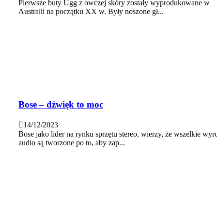
Pierwsze buty Ugg z owczej skóry zostały wyprodukowane w
Australii na początku XX w. Były noszone gł...
Bose – dźwięk to moc
14/12/2023
Bose jako lider na rynku sprzętu stereo, wierzy, że wszelkie wyr
audio są tworzone po to, aby zap...