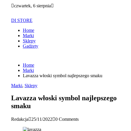
Skip
czwartek, 6 sierpnia
to
content
DI STORE
Home
Marki
Sklepy
Gadżety
Home
Marki
Lavazza włoski symbol najlepszego smaku
Marki
,
Sklepy
Lavazza włoski symbol najlepszego
smaku
Redakcja
25/11/2022
0 Comments