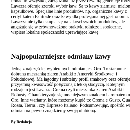
Ponad to wszystko, zarządzana już przez czwartą generację rodz
Lavazza oferuje szeroki wybór kaw. Są to kawy ziarniste, mielon
kapsułkowe. Specjalne linie produktów, np. organiczne kawy z
certyfikatem Fairtrade oraz kawy dla profesjonalnej gastronomii.
Lavazza nie tylko skupia się na jakości swoich produktów, ale
angażuje się w zrównoważone praktyki rolnicze i społeczne,
wspiera lokalne społeczności uprawiające kawę.
Najpopularniejsze odmiany kawy
Jedną z najczęściej wybieranych odmian jest Oro. To starannie
dobrana mieszanką ziaren Arabiki z Ameryki Środkowej i
Południowej. Ma łagodny i subtelny profil smakowy oraz oferuj
przyjemną kwasowość połączoną z lekką słodyczą. Kolejnym
rodzajem jest Lavazza Crema czyli mieszanka ziaren Arabiki i
Robusty. Charakteryzuje się mocniejszym smakiem i aromatem n
Oro. Inne warianty, które możemy kupić to: Crema e Gusto, Qual
Rossa, Tierra!, czy Espresso Italiano. Podsumowując, spośród w
odmian na pewno znajdziemy swoją ulubioną.
By Redakcja