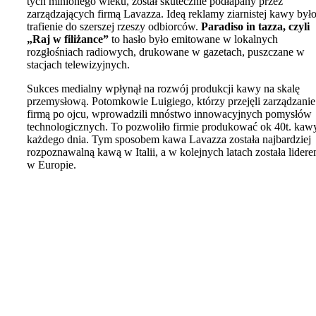
tych minionego wieku, został skutecznie podłapany przez
zarządzających firmą Lavazza. Ideą reklamy ziarnistej kawy był
trafienie do szerszej rzeszy odbiorców.
Paradiso in tazza, czyli
„Raj w filiżance”
to hasło było emitowane w lokalnych
rozgłośniach radiowych, drukowane w gazetach, puszczane w
stacjach telewizyjnych.
Sukces medialny wpłynął na rozwój produkcji kawy na skalę
przemysłową. Potomkowie Luigiego, którzy przejęli zarządzanie
firmą po ojcu, wprowadzili mnóstwo innowacyjnych pomysłów
technologicznych. To pozwoliło firmie produkować ok 40t. kaw
każdego dnia. Tym sposobem kawa Lavazza została najbardziej
rozpoznawalną kawą w Italii, a w kolejnych latach została lider
w Europie.