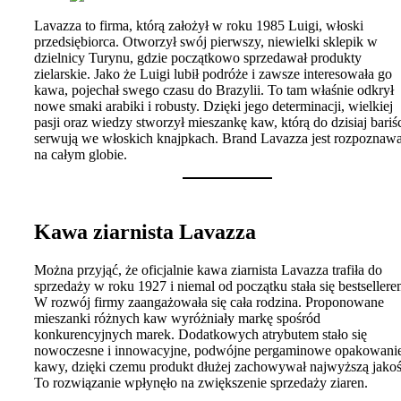
Lavazza to firma, którą założył w roku 1985 Luigi, włoski
przedsiębiorca. Otworzył swój pierwszy, niewielki sklepik w
dzielnicy Turynu, gdzie początkowo sprzedawał produkty
zielarskie. Jako że Luigi lubił podróże i zawsze interesowała go
kawa, pojechał swego czasu do Brazylii. To tam właśnie odkrył
nowe smaki arabiki i robusty. Dzięki jego determinacji, wielkiej
pasji oraz wiedzy stworzył mieszankę kaw, którą do dzisiaj bariś
serwują we włoskich knajpkach. Brand Lavazza jest rozpoznaw
na całym globie.
Kawa ziarnista Lavazza
Można przyjąć, że oficjalnie kawa ziarnista Lavazza trafiła do
sprzedaży w roku 1927 i niemal od początku stała się bestsellere
W rozwój firmy zaangażowała się cała rodzina. Proponowane
mieszanki różnych kaw wyróżniały markę spośród
konkurencyjnych marek. Dodatkowych atrybutem stało się
nowoczesne i innowacyjne, podwójne pergaminowe opakowani
kawy, dzięki czemu produkt dłużej zachowywał najwyższą jakoś
To rozwiązanie wpłynęło na zwiększenie sprzedaży ziaren.