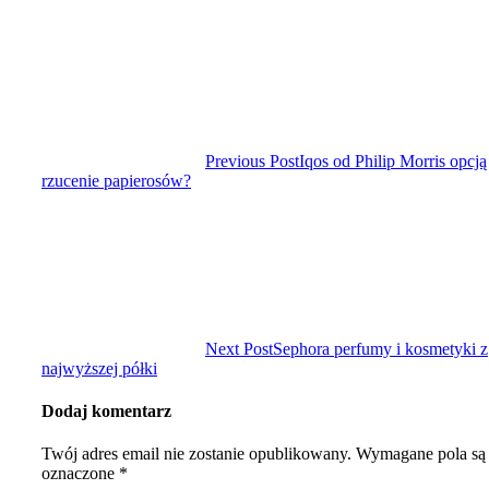
Previous Post
Iqos od Philip Morris opcją
rzucenie papierosów?
Next Post
Sephora perfumy i kosmetyki z
najwyższej półki
Dodaj komentarz
Twój adres email nie zostanie opublikowany.
Wymagane pola są
oznaczone
*